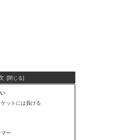
次
い
ャケットには負ける
ーマー