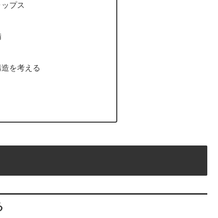
ャップス
備
構造を考える
る