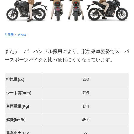
引用元：Honda
またテーパーハンドル採用により、楽な乗車姿勢でスーパ
ースポーツバイクと比べ疲れにくくなっています。
排気量(cc)
250
シート高(mm)
795
車両重量(Kg)
144
燃費(km/h)
45.0
最高出力(PS)
27