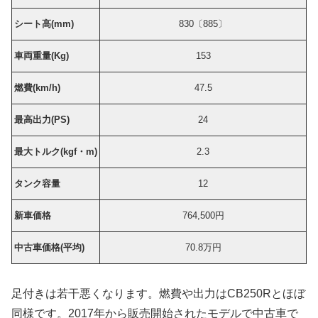
シート高(mm)
830〔885〕
車両重量(Kg)
153
燃費(km/h)
47.5
最高出力(PS)
24
最大トルク(kgf・m)
2.3
タンク容量
12
新車価格
764,500
円
中古車価格(平均)
70.8万円
足付きは若干悪くなります。燃費や出力はCB250Rとほぼ
同様です。2017年から販売開始されたモデルで中古車で