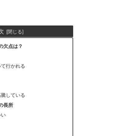
次
0の欠点は？
いて行かれる
高騰している
の長所
いい