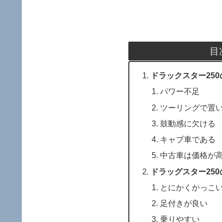
目
ドラックスター25
パワー不足
ツーリングで置
鼓動感に欠ける
キャブ車である
中古車は価格が
ドラッグスター250
とにかくかっこ
足付きが良い
乗りやすい