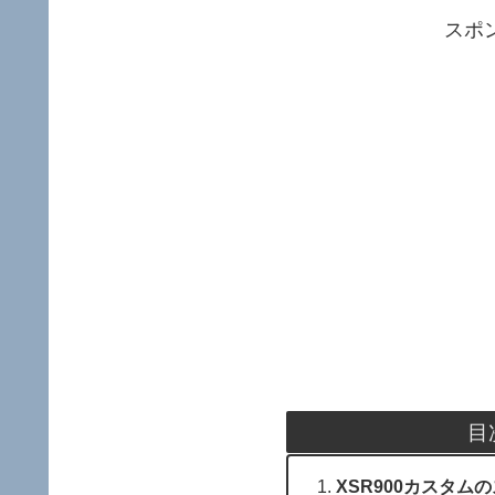
スポ
目
XSR900カスタム