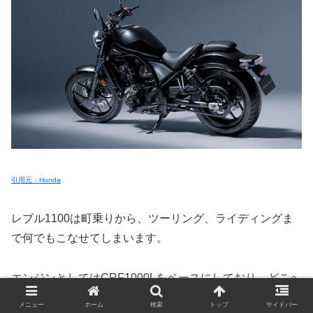
引用元：Honda
レブル1100は町乗りから、ツーリング、ライディングま
で何でもこなせてしまいます。
エンジンとしてはCRF1000Lをベースにしており、どこへ
でもどこまでものスローガンのように高い走破性を兼ねて
メニュー
ホーム
検索
トップ
サイドバー