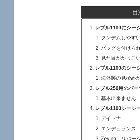
目
レブル1100にシ
タンデムしやす
バッグを付けら
見た目がかっこ
レブル1100のシ
海外製の見極め
レブル250用のパ
基本出来ません
レブル1100シーシ
デイトナ
エンデュランス
Zeying リバ