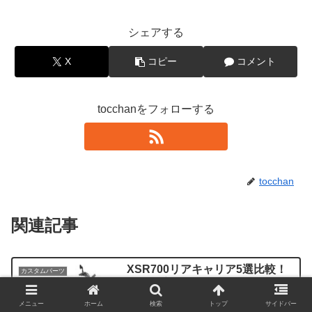
シェアする
X
コピー
コメント
tocchanをフォローする
tocchan
関連記事
XSR700リアキャリア5選比較！
カスタムパーツ
積載を増やしてツーリングに行こ
う！
メニュー
ホーム
検索
トップ
サイドバー