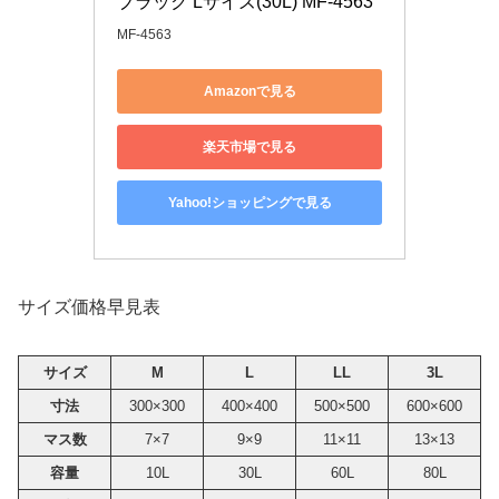
ブラック Lサイズ(30L) MF-4563
MF-4563
Amazonで見る
楽天市場で見る
Yahoo!ショッピングで見る
サイズ価格早見表
サイズ
M
L
LL
3L
寸法
300×300
400×400
500×500
600×600
マス数
7×7
9×9
11×11
13×13
容量
10L
30L
60L
80L