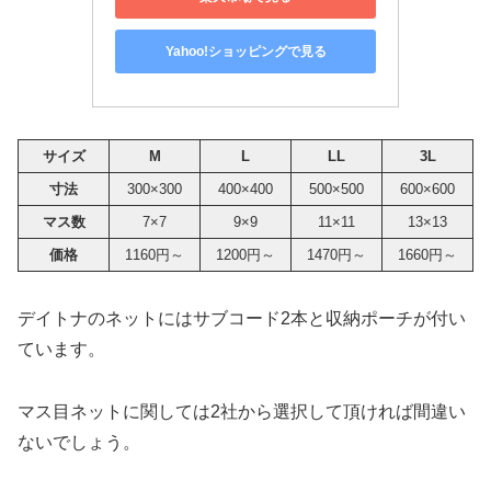
Yahoo!ショッピングで見る
サイズ
M
L
LL
3L
寸法
300×300
400×400
500×500
600×600
マス数
7×7
9×9
11×11
13×13
価格
1160円～
1200円～
1470円～
1660円～
デイトナのネットにはサブコード2本と収納ポーチが付い
ています。
マス目ネットに関しては2社から選択して頂ければ間違い
ないでしょう。