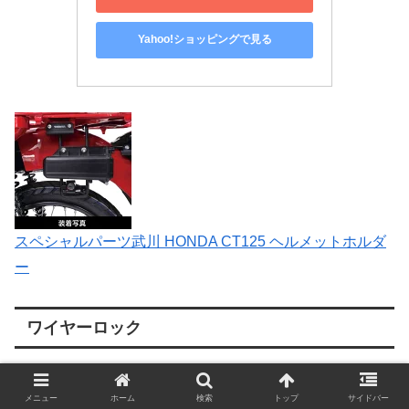
Yahoo!ショッピングで見る
スペシャルパーツ武川 HONDA CT125 ヘルメットホルダ
ー
ワイヤーロック
クロップス
デイトナ
ドッペルギャンガー
メニュー
ホーム
検索
トップ
サイドバー