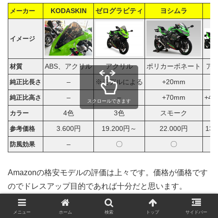
KODASKIN
ゼログラビティ
ヨシムラ
M
メーカー
イメージ
ABS、アクリル
アクリル
ポリカーボネート
ア
材質
–
※モデルによる
+20mm
純正比長さ
–
–
+70mm
+4
純正比高さ
スクロールできます
4色
3色
スモーク
カラー
3.600円
19.200円～
22.000円
13.
参考価格
–
〇
〇
防風効果
Amazonの格安モデルの評価は上々です。価格が価格です
のでドレスアップ目的であれば十分だと思います。
メニュー
ホーム
検索
トップ
サイドバー
より効果を体感できるのはゼログラビティの高さがあるモ